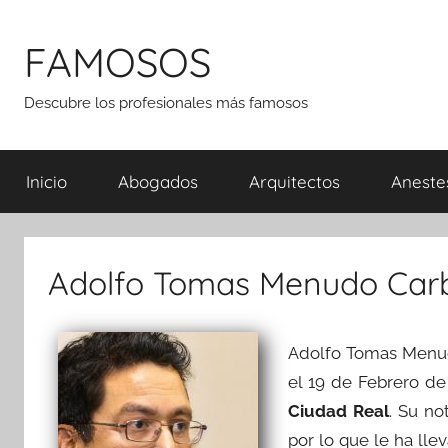
Saltar
al
FAMOSOS
contenido
Descubre los profesionales más famosos
Inicio
Abogados
Arquitectos
Aneste
Adolfo Tomas Menudo Car
Adolfo Tomas Menu
el 19 de Febrero de
Ciudad Real
. Su no
por lo que le ha ll