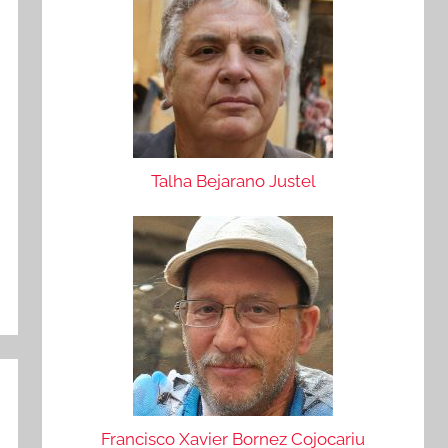
Talha Bejarano Justel
Francisco Xavier Bornez Cojocariu