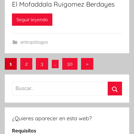
El Mofaddala Ruigomez Berdayes
Seguir leyendo
antropólogos
Paginación
Entradas
1
2
3
…
30
»
siguientes
de
entradas
Buscar:
Buscar
¿Quieres aparecer en esta web?
Requisitos