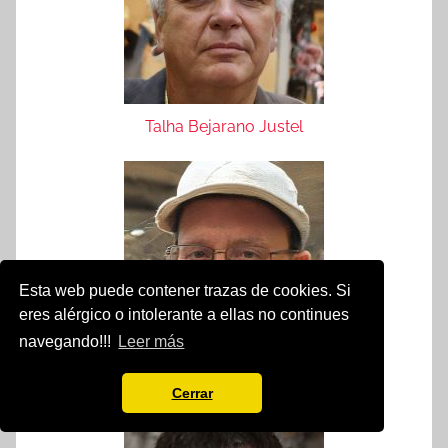
Talha Bejarano Justel
Esta web puede contener trazas de cookies. Si
eres alérgico o intolerante a ellas no continues
navegando!!!
Leer más
Francisco Xavier Bornez Cojocariu
Cerrar