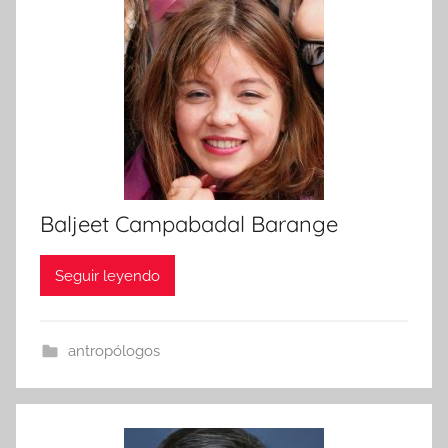
Baljeet Campabadal Barange
Seguir leyendo
antropólogos