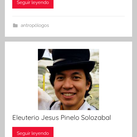
Seguir leyendo
antropólogos
Eleuterio Jesus Pinelo Solozabal
Seguir leyendo