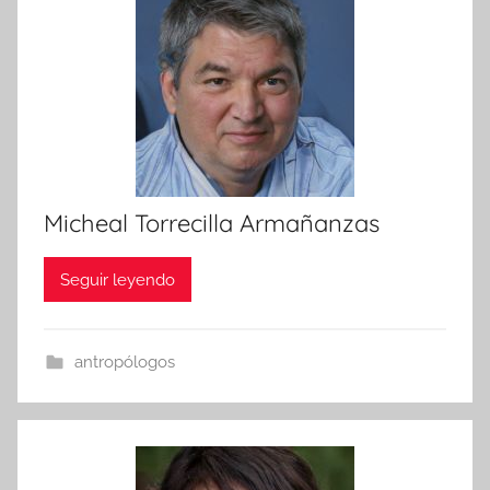
Micheal Torrecilla Armañanzas
Seguir leyendo
antropólogos