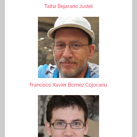
Talha Bejarano Justel
Francisco Xavier Bornez Cojocariu