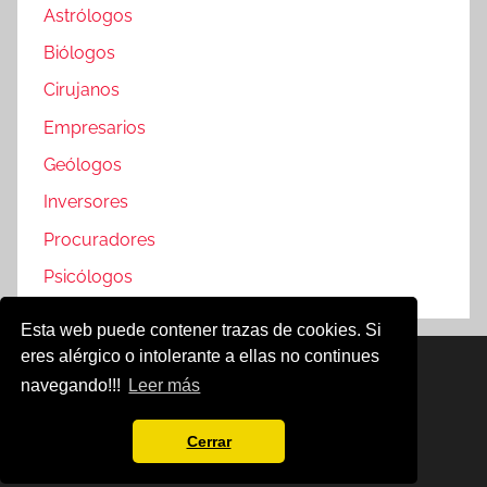
Astrólogos
Biólogos
Cirujanos
Empresarios
Geólogos
Inversores
Procuradores
Psicólogos
Esta web puede contener trazas de cookies. Si
eres alérgico o intolerante a ellas no continues
Famosos @2019
navegando!!!
Leer más
Política de Cookies
Aviso Legal
Cerrar