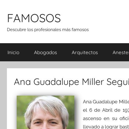
Saltar
al
FAMOSOS
contenido
Descubre los profesionales más famosos
Inicio
Abogados
Arquitectos
Aneste
Ana Guadalupe Miller Segu
Ana Guadalupe Mill
el 6 de Abril de 1
ascenso en su ofic
llevado a lograr bas