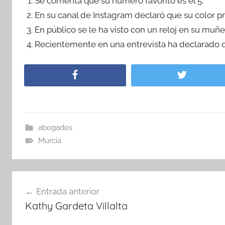
Se comenta que su número favorito es el 5.
En su canal de Instagram declaró que su color pr
En público se le ha visto con un reloj en su muñ
Recientemente en una entrevista ha declarado q
abogados
Murcia
Navegación
Entrada anterior
de
Kathy Gardeta Villalta
entradas