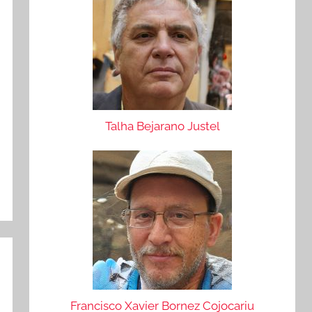
Talha Bejarano Justel
Francisco Xavier Bornez Cojocariu