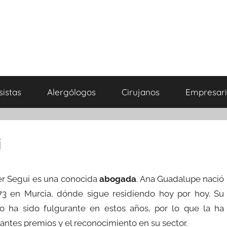
sistas
Alergólogos
Cirujanos
Empresari
i
er Segui es una conocida
abogada
. Ana Guadalupe nació
973 en Murcia, dónde sigue residiendo hoy por hoy. Su
io ha sido fulgurante en estos años, por lo que la ha
tantes premios y el reconocimiento en su sector.