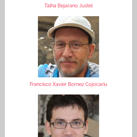
Talha Bejarano Justel
Francisco Xavier Bornez Cojocariu