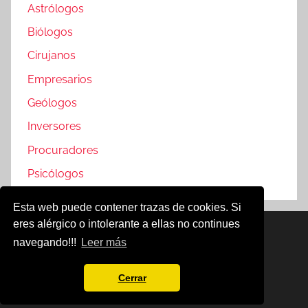
Astrólogos
Biólogos
Cirujanos
Empresarios
Geólogos
Inversores
Procuradores
Psicólogos
Esta web puede contener trazas de cookies. Si
eres alérgico o intolerante a ellas no continues
Famosos @2019
navegando!!!
Leer más
Política de Cookies
Aviso Legal
Cerrar