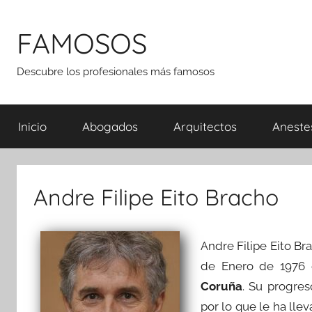
Saltar
al
FAMOSOS
contenido
Descubre los profesionales más famosos
Inicio
Abogados
Arquitectos
Aneste
Andre Filipe Eito Bracho
Andre Filipe Eito B
de Enero de 1976 
Coruña
. Su progre
por lo que le ha ll