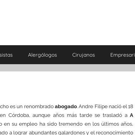
sistas
Alergólogos
Cirujanos
Empresari
racho es un renombrado
abogado
. Andre Filipe nació el 18
en Córdoba, aunque años más tarde se trasladó a
A
so en su empleo ha sido tremendo en los últimos años,
evado a lograr abundantes galardones y el reconocimiento