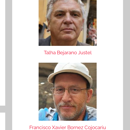
Talha Bejarano Justel
Francisco Xavier Bornez Cojocariu