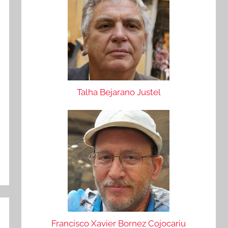
Talha Bejarano Justel
Francisco Xavier Bornez Cojocariu