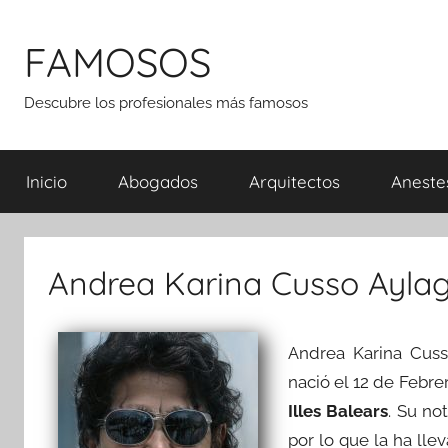
Saltar
al
FAMOSOS
contenido
Descubre los profesionales más famosos
Inicio
Abogados
Arquitectos
Aneste
Andrea Karina Cusso Ayla
Andrea Karina Cus
nació el 12 de Febre
Illes Balears
. Su no
por lo que la ha ll