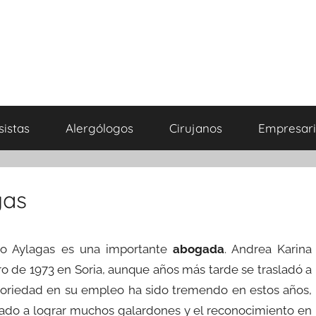
sistas
Alergólogos
Cirujanos
Empresari
gas
so Aylagas es una importante
abogada
. Andrea Karina
ro de 1973 en Soria, aunque años más tarde se trasladó a
toriedad en su empleo ha sido tremendo en estos años,
evado a lograr muchos galardones y el reconocimiento en