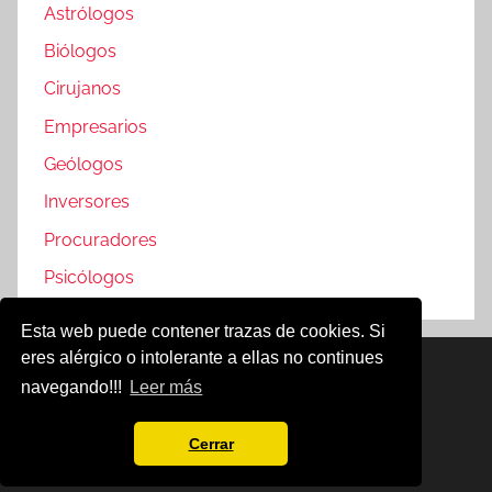
Astrólogos
Biólogos
Cirujanos
Empresarios
Geólogos
Inversores
Procuradores
Psicólogos
Esta web puede contener trazas de cookies. Si
eres alérgico o intolerante a ellas no continues
Famosos @2019
navegando!!!
Leer más
Política de Cookies
Aviso Legal
Cerrar