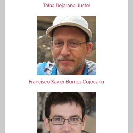
Talha Bejarano Justel
Francisco Xavier Bornez Cojocariu