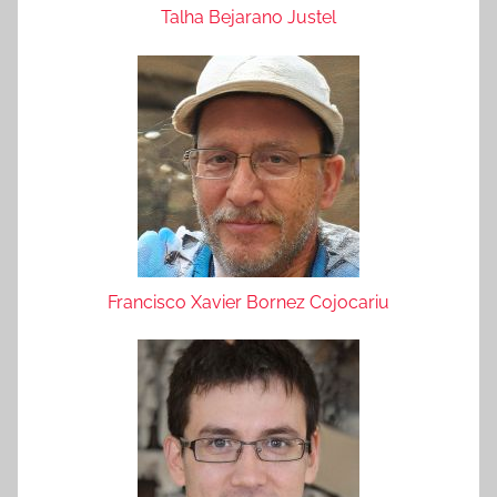
Talha Bejarano Justel
Francisco Xavier Bornez Cojocariu