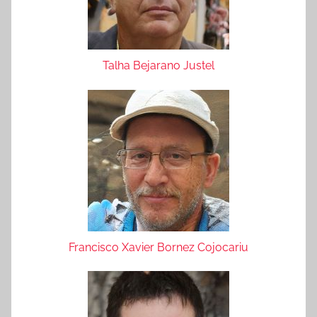
Talha Bejarano Justel
Francisco Xavier Bornez Cojocariu