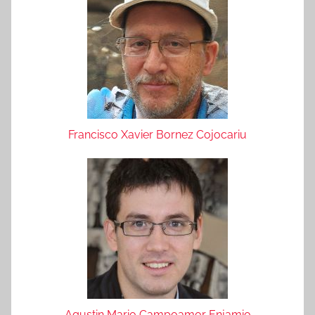
Francisco Xavier Bornez Cojocariu
Agustin Mario Campoamor Enjamio