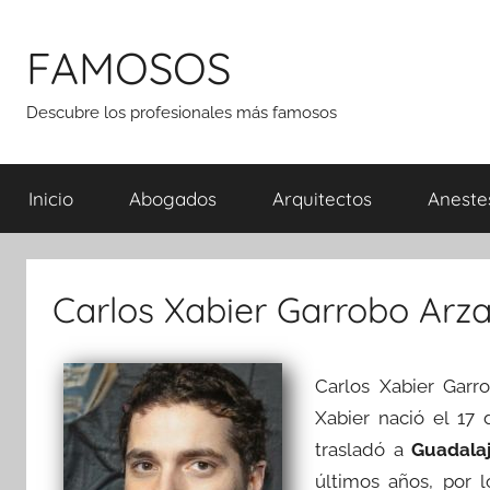
Saltar
al
FAMOSOS
contenido
Descubre los profesionales más famosos
Inicio
Abogados
Arquitectos
Aneste
Carlos Xabier Garrobo Ar
Carlos Xabier Gar
Xabier nació el 17
trasladó a
Guadala
últimos años, por 