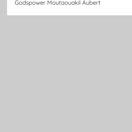
Godspower Moutaouakil Aubert
entradas