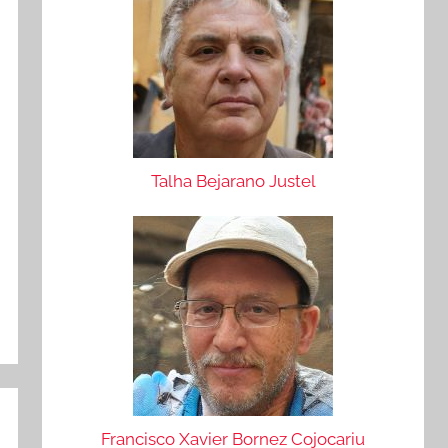
Talha Bejarano Justel
Francisco Xavier Bornez Cojocariu