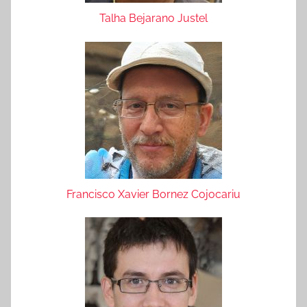
Talha Bejarano Justel
Francisco Xavier Bornez Cojocariu