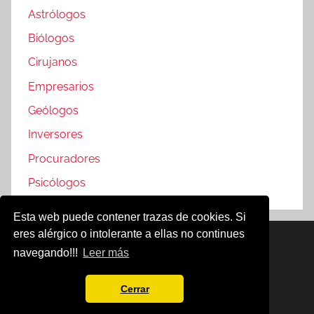
Astrólogos
Biólogos
Cirujanos
Empresarios
Geólogos
Inversores
Procuradores
Psicólogos
Esta web puede contener trazas de cookies. Si
eres alérgico o intolerante a ellas no continues
Famosos @2019
navegando!!!
Leer más
Política de Cookies
Aviso Legal
Cerrar