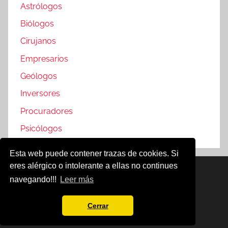
Astrólogos
Biólogos
Cirujanos
Empresarios
Geólogos
Inversores
Procuradores
Psicólogos
Esta web puede contener trazas de cookies. Si
eres alérgico o intolerante a ellas no continues
Famosos @2019
navegando!!!
Leer más
Política de Cookies
Aviso Legal
Cerrar