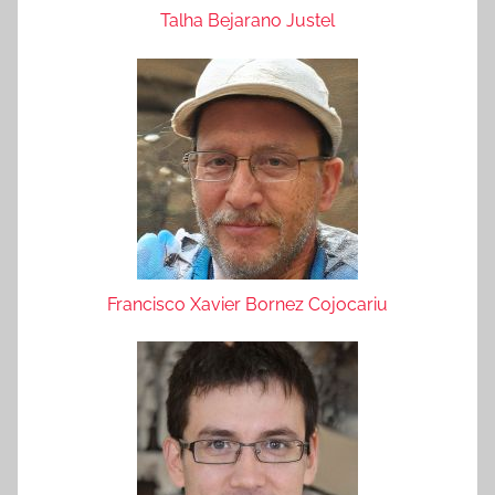
Talha Bejarano Justel
Francisco Xavier Bornez Cojocariu