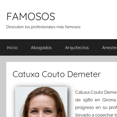
Saltar
al
FAMOSOS
contenido
Descubre los profesionales más famosos
Inicio
Abogados
Arquitectos
Aneste
Catuxa Couto Demeter
Catuxa Couto Demet
de 1980 en Girona
progreso en su prof
llevado a cosechar b