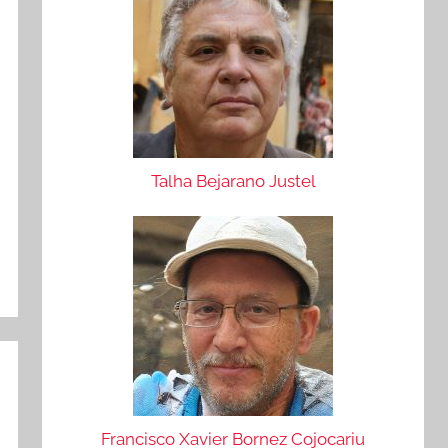
Talha Bejarano Justel
Francisco Xavier Bornez Cojocariu