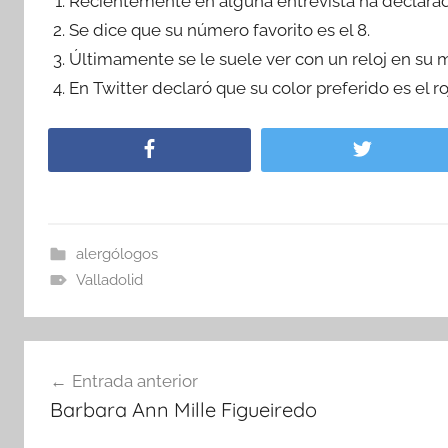
Recientemente en alguna entrevista ha declarad
Se dice que su número favorito es el 8.
Últimamente se le suele ver con un reloj en su
En Twitter declaró que su color preferido es el ro
alergólogos
Valladolid
Navegación
Entrada anterior
de
Barbara Ann Mille Figueiredo
entradas