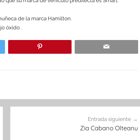
o que su marca de vehiculo predilecta es Smart.
 muñeca de la marca Hamilton.
jo óxido .
Entrada siguiente
Zia Cabano Olteanu