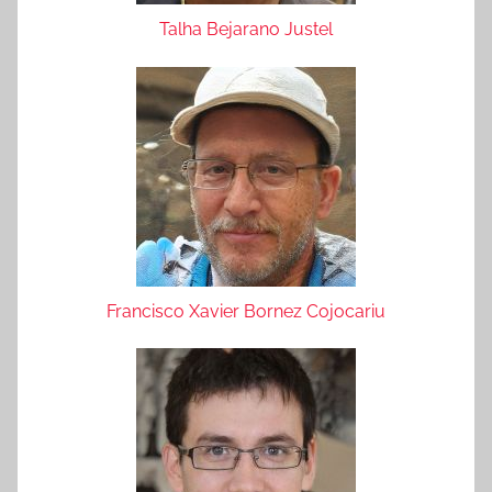
Talha Bejarano Justel
Francisco Xavier Bornez Cojocariu