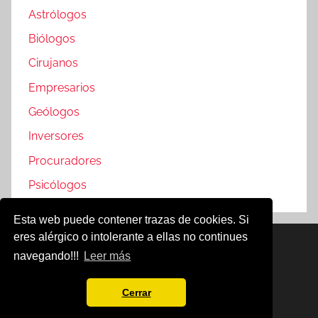
Astrólogos
Biólogos
Cirujanos
Empresarios
Geólogos
Inversores
Procuradores
Psicólogos
Esta web puede contener trazas de cookies. Si
eres alérgico o intolerante a ellas no continues
Famosos @2019
navegando!!!
Leer más
Política de Cookies
Aviso Legal
Cerrar