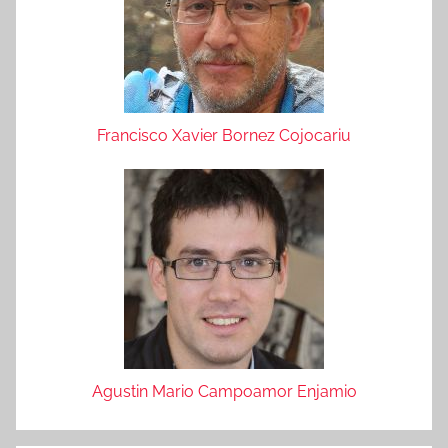
Francisco Xavier Bornez Cojocariu
Agustin Mario Campoamor Enjamio