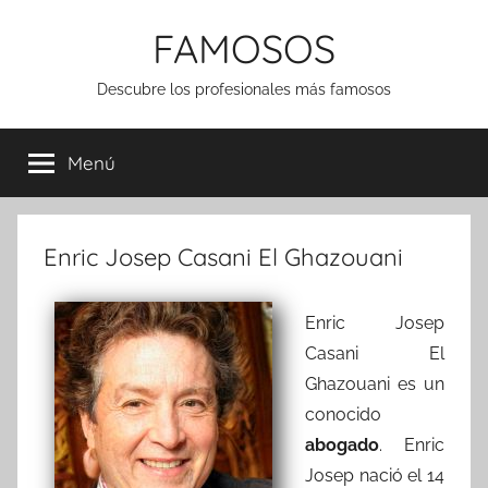
Saltar
FAMOSOS
al
contenido
Descubre los profesionales más famosos
Menú
Enric Josep Casani El Ghazouani
Enric Josep
Casani El
Ghazouani es un
conocido
abogado
. Enric
Josep nació el 14