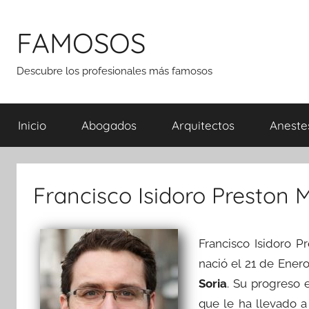
Saltar
al
FAMOSOS
contenido
Descubre los profesionales más famosos
Inicio
Abogados
Arquitectos
Aneste
Francisco Isidoro Preston
Francisco Isidoro 
nació el 21 de Ener
Soria
. Su progreso 
que le ha llevado 