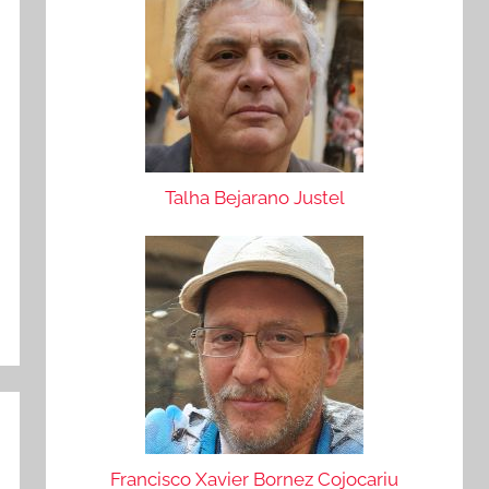
Talha Bejarano Justel
Francisco Xavier Bornez Cojocariu