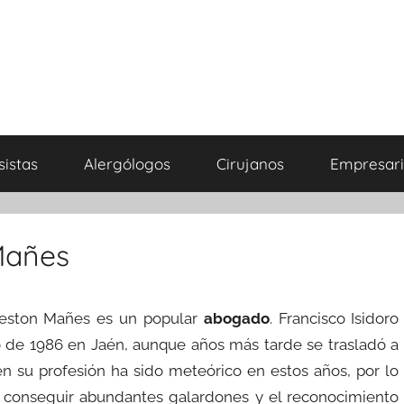
sistas
Alergólogos
Cirujanos
Empresari
 Mañes
Preston Mañes es un popular
abogado
. Francisco Isidoro
o de 1986 en Jaén, aunque años más tarde se trasladó a
en su profesión ha sido meteórico en estos años, por lo
a conseguir abundantes galardones y el reconocimiento