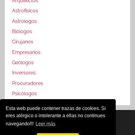
Arquitectos
Astrofísicos
Astrólogos
Biólogos
Cirujanos
Empresarios
Geólogos
Inversores
Procuradores
Psicólogos
Esta web puede contener trazas de cookies. Si
eres alérgico o intolerante a ellas no continues
Famosos @2019
navegando!!!
Leer más