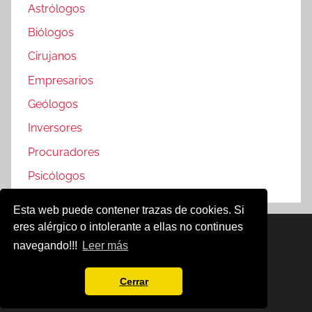
Astrólogos
Biólogos
Cirujanos
Empresarios
Geólogos
Inversores
Procuradores
Psicólogos
Esta web puede contener trazas de cookies. Si
eres alérgico o intolerante a ellas no continues
Famosos @2019
navegando!!!
Leer más
Política de Cookies
Aviso Legal
Cerrar