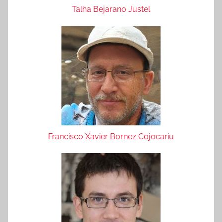
Talha Bejarano Justel
Francisco Xavier Bornez Cojocariu