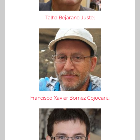
Talha Bejarano Justel
Francisco Xavier Bornez Cojocariu