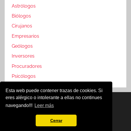
Astrólogos
Biólogos
Cirujanos
Empresarios
Geólogos
Inversores
Procuradores
Psicólogos
Esta web puede contener trazas de cookies. Si
eres alérgico o intolerante a ellas no continues
Famosos @2019
navegando!!!
Leer más
Política de Cookies
Aviso Legal
Cerrar