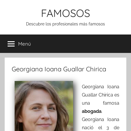
Saltar
FAMOSOS
al
contenido
Descubre los profesionales más famosos
Menú
Georgiana Ioana Guallar Chirica
Georgiana Ioana
Guallar Chirica es
una famosa
abogada
.
Georgiana Ioana
nació el 3 de