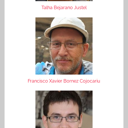
Talha Bejarano Justel
Francisco Xavier Bornez Cojocariu