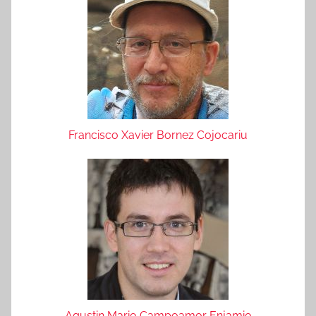
Francisco Xavier Bornez Cojocariu
Agustin Mario Campoamor Enjamio