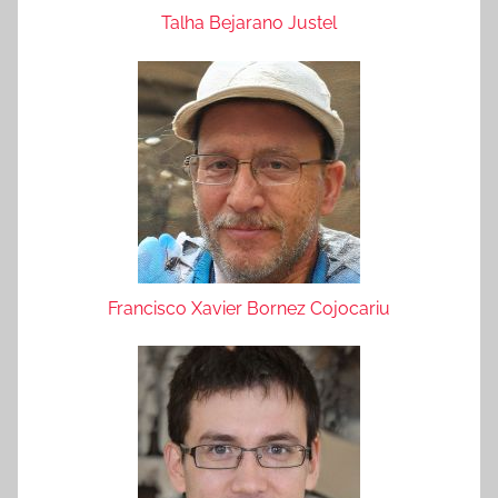
Talha Bejarano Justel
Francisco Xavier Bornez Cojocariu