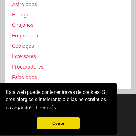
Astrólogos
Biólogos
Cirujanos
Empresarios
Geólogos
Inversores
Procuradores
Psicólogos
Esta web puede contener trazas de cookies. Si
eres alérgico o intolerante a ellas no continues
Famosos @2019
navegando!!!
Leer más
Política de Cookies
Aviso Legal
Cerrar