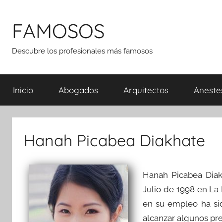
Saltar
al
FAMOSOS
contenido
Descubre los profesionales más famosos
Inicio
Abogados
Arquitectos
Aneste
Hanah Picabea Diakhate
Hanah Picabea Dia
Julio de 1998 en La
en su empleo ha sid
alcanzar algunos pre