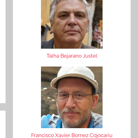
Talha Bejarano Justel
Francisco Xavier Bornez Cojocariu