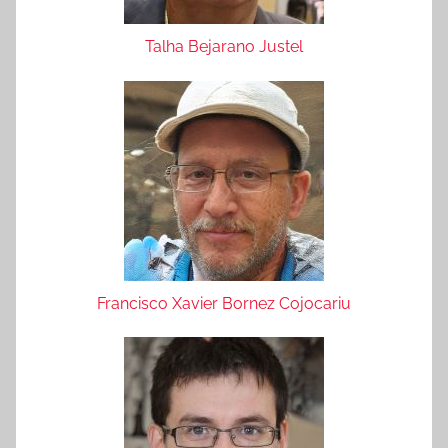
Talha Bejarano Justel
Francisco Xavier Bornez Cojocariu