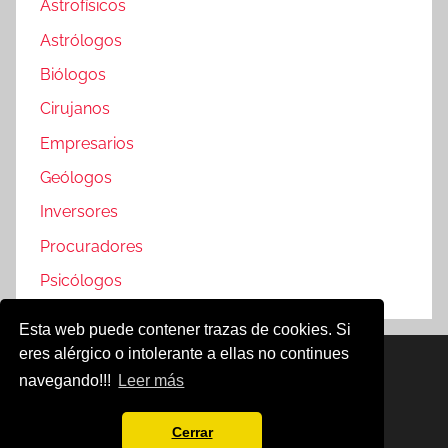
Astrofísicos
Astrólogos
Biólogos
Cirujanos
Empresarios
Geólogos
Inversores
Procuradores
Psicólogos
Esta web puede contener trazas de cookies. Si
eres alérgico o intolerante a ellas no continues
Famosos @2019
navegando!!!
Leer más
Política de Cookies
Aviso Legal
Cerrar