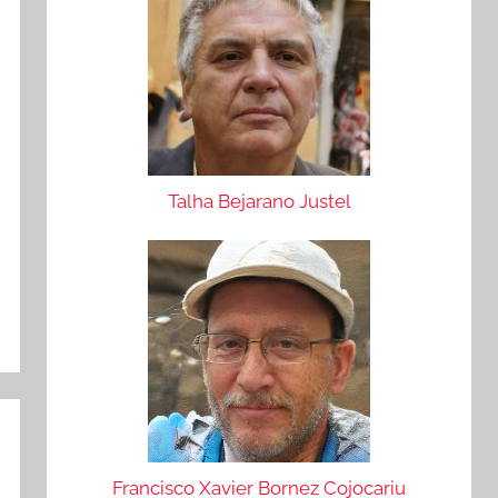
Talha Bejarano Justel
Francisco Xavier Bornez Cojocariu