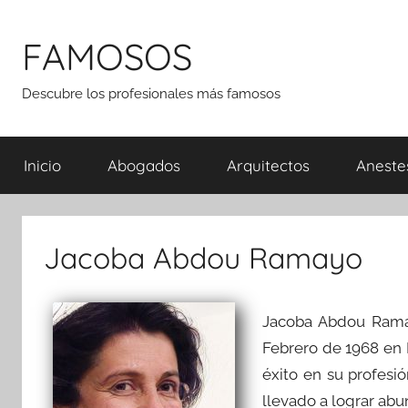
Saltar
al
FAMOSOS
contenido
Descubre los profesionales más famosos
Inicio
Abogados
Arquitectos
Aneste
Jacoba Abdou Ramayo
Jacoba Abdou Rama
Febrero de 1968 en 
éxito en su profesió
llevado a lograr abu