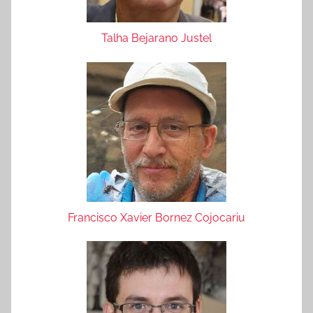
Talha Bejarano Justel
Francisco Xavier Bornez Cojocariu