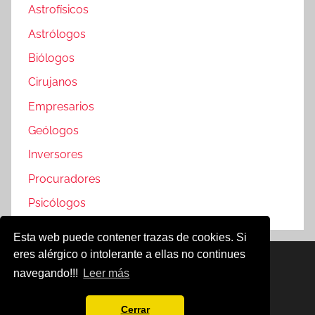
Astrofísicos
Astrólogos
Biólogos
Cirujanos
Empresarios
Geólogos
Inversores
Procuradores
Psicólogos
Esta web puede contener trazas de cookies. Si
eres alérgico o intolerante a ellas no continues
Famosos @2019
navegando!!!
Leer más
Política de Cookies
Aviso Legal
Cerrar