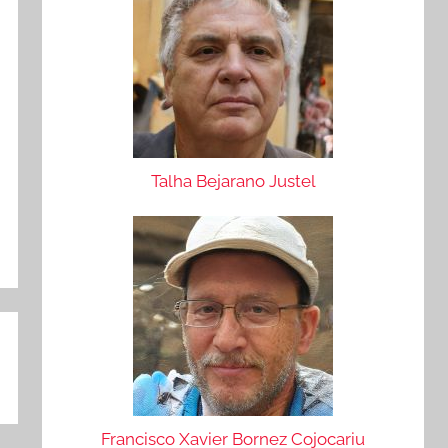
Talha Bejarano Justel
Francisco Xavier Bornez Cojocariu