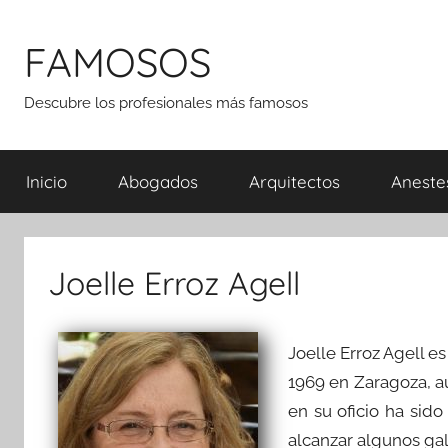
Saltar
al
FAMOSOS
contenido
Descubre los profesionales más famosos
Inicio
Abogados
Arquitectos
Aneste
Joelle Erroz Agell
Joelle Erroz Agell 
1969 en Zaragoza, a
en su oficio ha sido
alcanzar algunos gal