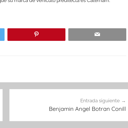
ue su marca de vehiculo predilecta es Caterham.
Entrada siguiente
Benjamin Angel Botran Conill