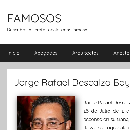
Saltar
al
FAMOSOS
contenido
Descubre los profesionales más famosos
Inicio
Abogados
Arquitectos
Aneste
Jorge Rafael Descalzo Ba
Jorge Rafael Descal
16 de Julio de 197
ascenso en su trabaj
llevado a lograr al