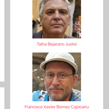
Talha Bejarano Justel
Francisco Xavier Bornez Cojocariu