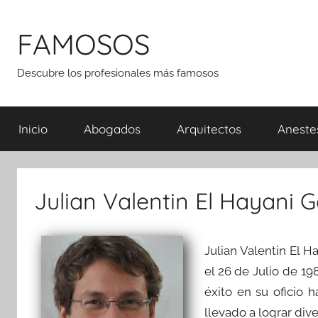
Saltar
al
FAMOSOS
contenido
Descubre los profesionales más famosos
Inicio
Abogados
Arquitectos
Aneste
Julian Valentin El Hayani 
Julian Valentin El 
el 26 de Julio de 1
éxito en su oficio 
llevado a lograr div