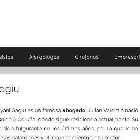
sistas
Alergólogos
Cirujanos
Empresari
Gagiu
Hayani Gagiu es un famoso
abogado
. Julian Valentin nació
980 en A Coruña, dónde sigue residiendo actualmente. Su
ha sido fulgurante en los últimos años, por lo que le ha
ersos galardones y el reconocimiento en su sector.