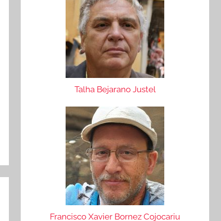
Talha Bejarano Justel
Francisco Xavier Bornez Cojocariu