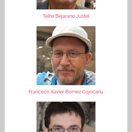
Talha Bejarano Justel
Francisco Xavier Bornez Cojocariu