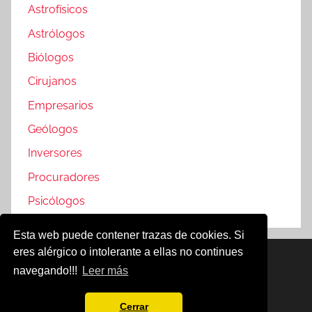
Astrofísicos
Astrólogos
Biólogos
Cirujanos
Empresarios
Geólogos
Inversores
Procuradores
Psicólogos
Esta web puede contener trazas de cookies. Si
eres alérgico o intolerante a ellas no continues
Famosos @2019
navegando!!!
Leer más
Política de Cookies
Aviso Legal
Cerrar