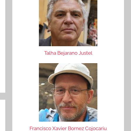
Talha Bejarano Justel
Francisco Xavier Bornez Cojocariu