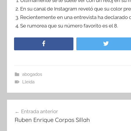
Últimamente se le suele ver con un reloj en su 
En su canal de Instagram reveló que su color pref
Recientemente en una entrevista ha declarado q
Se rumorea que su número favorito es el 8.
abogados
Lleida
Navegación
Entrada anterior
de
Ruben Enrique Corpas Sillah
entradas