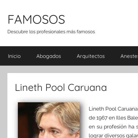
Saltar
al
FAMOSOS
contenido
Descubre los profesionales más famosos
Inicio
Abogados
Arquitectos
Aneste
Lineth Pool Caruana
Lineth Pool Caruana
de 1967 en Illes Bal
en su profesión ha 
lograr diversos gala