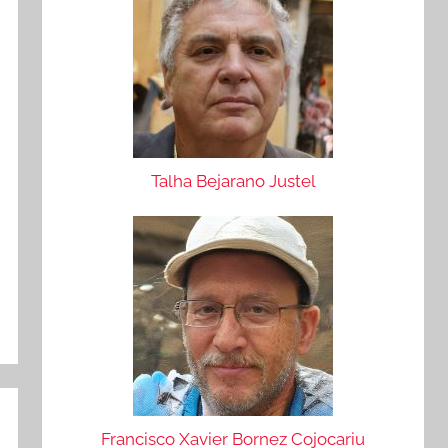
Talha Bejarano Justel
Francisco Xavier Bornez Cojocariu