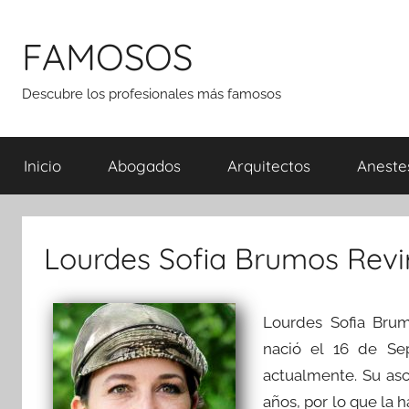
Saltar
al
FAMOSOS
contenido
Descubre los profesionales más famosos
Inicio
Abogados
Arquitectos
Aneste
Lourdes Sofia Brumos Revi
Lourdes Sofia Bru
nació el 16 de Se
actualmente. Su asc
años, por lo que la 