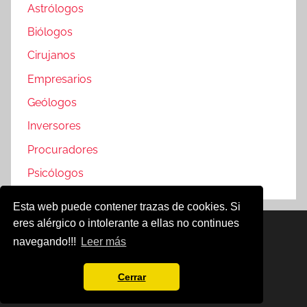
Astrólogos
Biólogos
Cirujanos
Empresarios
Geólogos
Inversores
Procuradores
Psicólogos
Esta web puede contener trazas de cookies. Si
eres alérgico o intolerante a ellas no continues
Famosos @2019
navegando!!!
Leer más
Política de Cookies
Aviso Legal
Cerrar