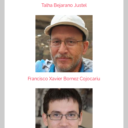
Talha Bejarano Justel
Francisco Xavier Bornez Cojocariu