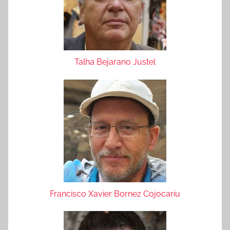
Talha Bejarano Justel
Francisco Xavier Bornez Cojocariu