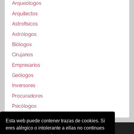
Arqueólogos
Arquitectos
Astrofísicos
Astrólogos
Biólogos
Cirujanos
Empresarios
Geólogos
Inversores
Procuradores
Psicólogos
Esta web puede contener trazas de cookies. Si
eres alérgico o intolerante a ellas no continues
Famosos @2019