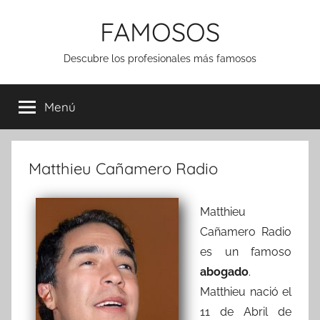
Saltar
FAMOSOS
al
contenido
Descubre los profesionales más famosos
Menú
Matthieu Cañamero Radio
Matthieu
Cañamero Radio
es un famoso
abogado
.
Matthieu nació el
11 de Abril de