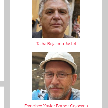
Talha Bejarano Justel
Francisco Xavier Bornez Cojocariu