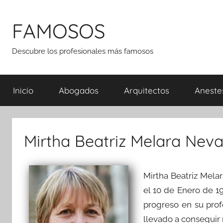
Saltar
al
FAMOSOS
contenido
Descubre los profesionales más famosos
Inicio
Abogados
Arquitectos
Aneste
Mirtha Beatriz Melara Neva
Mirtha Beatriz Mel
el 10 de Enero de 1
progreso en su prof
llevado a conseguir