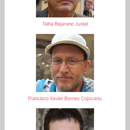
Talha Bejarano Justel
Francisco Xavier Bornez Cojocariu