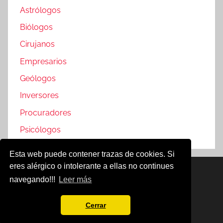
Astrólogos
Biólogos
Cirujanos
Empresarios
Geólogos
Inversores
Procuradores
Psicólogos
Esta web puede contener trazas de cookies. Si
eres alérgico o intolerante a ellas no continues
Famosos @2019
navegando!!!
Leer más
Política de Cookies
Aviso Legal
Cerrar