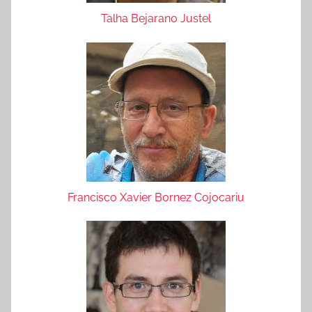
Talha Bejarano Justel
Francisco Xavier Bornez Cojocariu