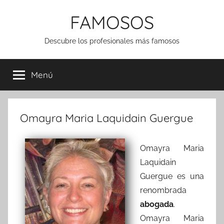
Saltar
FAMOSOS
al
contenido
Descubre los profesionales más famosos
Menú
Omayra Maria Laquidain Guergue
Omayra Maria
Laquidain
Guergue es una
renombrada
abogada
.
Omayra Maria