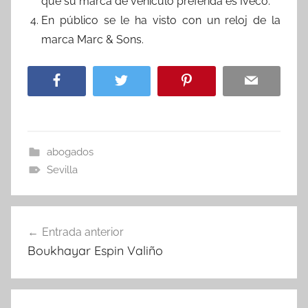
que su marca de vehiculo preferida es Iveco.
En público se le ha visto con un reloj de la
marca Marc & Sons.
abogados
Sevilla
Navegación
Entrada anterior
de
Boukhayar Espin Valiño
entradas