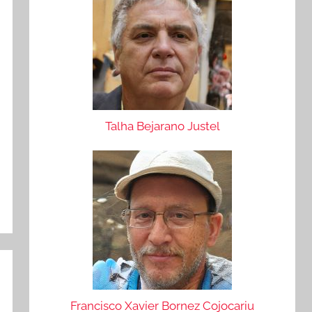
Talha Bejarano Justel
Francisco Xavier Bornez Cojocariu