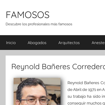
Saltar
al
FAMOSOS
contenido
Descubre los profesionales más famosos
Inicio
Abogados
Arquitectos
Aneste
Reynold Bañeres Correder
Reynold Bañeres Co
de Abril de 1971 en 
su trabajo ha sido i
conseguir muchos ga