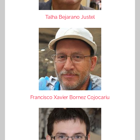
Talha Bejarano Justel
Francisco Xavier Bornez Cojocariu