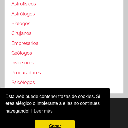
Astrofísicos
Astrólogos
Biólogos
Cirujanos
Empresarios
Geólogos
Inversores
Procuradores
Psicólogos
Esta web puede contener trazas de cookies. Si
eres alérgico o intolerante a ellas no continues
Famosos @2019
navegando!!!
Leer más
Política de Cookies
Aviso Legal
Cerrar