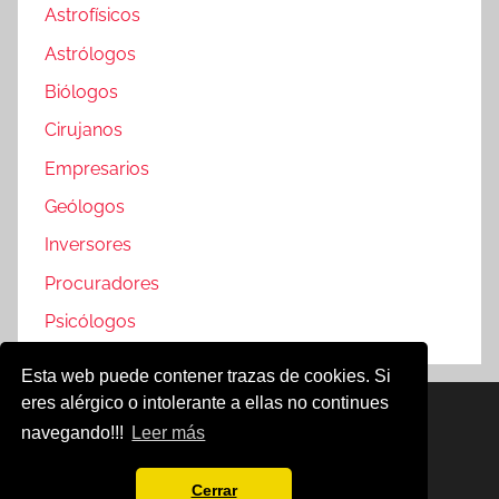
Astrofísicos
Astrólogos
Biólogos
Cirujanos
Empresarios
Geólogos
Inversores
Procuradores
Psicólogos
Esta web puede contener trazas de cookies. Si
eres alérgico o intolerante a ellas no continues
Famosos @2019
navegando!!!
Leer más
Política de Cookies
Aviso Legal
Cerrar