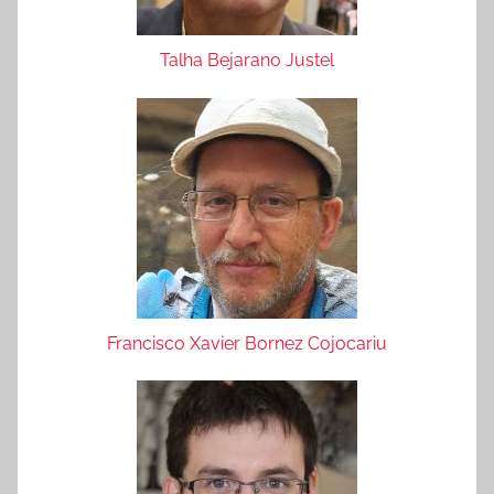
Talha Bejarano Justel
Francisco Xavier Bornez Cojocariu