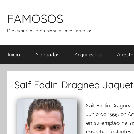
Saltar
al
FAMOSOS
contenido
Descubre los profesionales más famosos
Inicio
Abogados
Arquitectos
Aneste
Saif Eddin Dragnea Jaquet
Saif Eddin Dragnea
Junio de 1995 en As
en su empleo ha sid
cosechar bastantes 