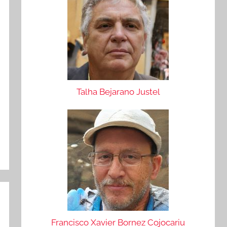
Talha Bejarano Justel
Francisco Xavier Bornez Cojocariu