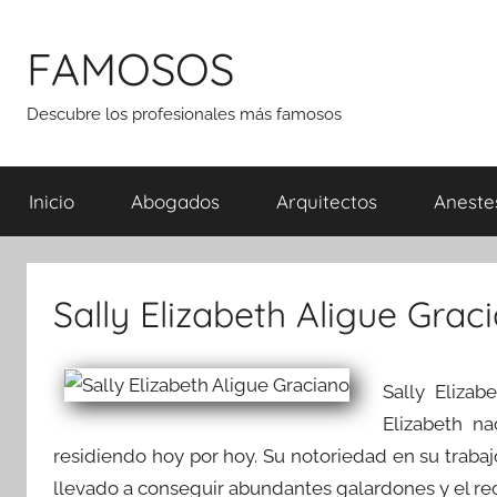
Saltar
al
FAMOSOS
contenido
Descubre los profesionales más famosos
Inicio
Abogados
Arquitectos
Aneste
Sally Elizabeth Aligue Grac
Sally Eliza
Elizabeth n
residiendo hoy por hoy. Su notoriedad en su trabaj
llevado a conseguir abundantes galardones y el re