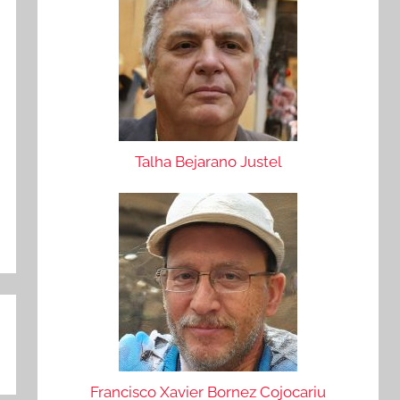
Talha Bejarano Justel
Francisco Xavier Bornez Cojocariu