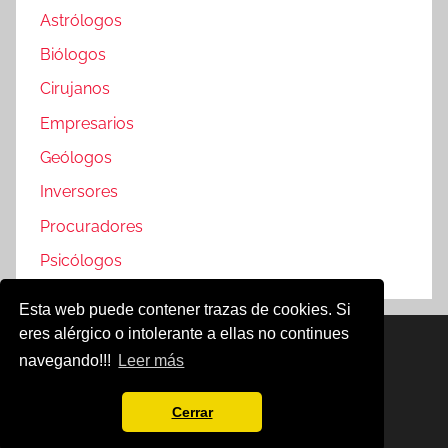
Astrólogos
Biólogos
Cirujanos
Empresarios
Geólogos
Inversores
Procuradores
Psicólogos
Esta web puede contener trazas de cookies. Si
eres alérgico o intolerante a ellas no continues
Famosos @2019
navegando!!!
Leer más
Política de Cookies
Aviso Legal
Cerrar