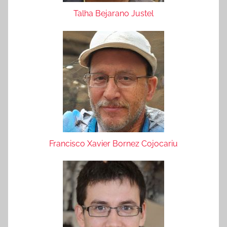
Talha Bejarano Justel
Francisco Xavier Bornez Cojocariu