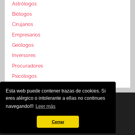
Astrólogos
Biólogos
Cirujanos
Empresarios
Geólogos
Inversores
Procuradores
Psicólogos
Esta web puede contener trazas de cookies. Si
eres alérgico o intolerante a ellas no continues
Famosos @2019
navegando!!!
Leer más
Política de Cookies
Aviso Legal
Cerrar