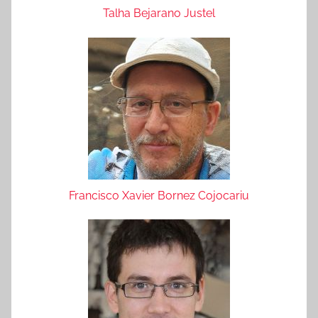
Talha Bejarano Justel
Francisco Xavier Bornez Cojocariu